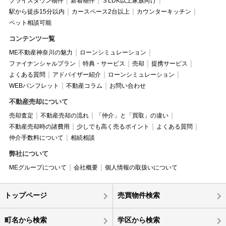
プライスダウン物件
新着物件
３LDK以上家族向け
駅から徒歩15分以内
カースペース2台以上
カウンターキッチン
ペット相談可能
コンテンツ一覧
ME不動産神奈川の魅力
ローンシミュレーション
ファイナンシャルプラン
特典・サービス
売却
提携サービス
よくある質問
アドバイザー紹介
ローンシミュレーション
WEBパンフレット
不動産コラム
お問い合わせ
不動産売却について
売却査定
不動産売却の流れ
「仲介」と「買取」の違い
不動産売却時の諸費用
少しでも高く売るポイント
よくある質問
仲介手数料について
相続相談
弊社について
MEグループについて
会社概要
個人情報の取扱いについて
トップページ
売買物件検索
町名から検索
学区から検索