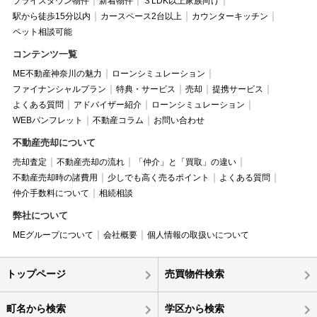
プライスダウン物件
新着物件
３LDK以上家族向け
駅から徒歩15分以内
カースペース2台以上
カウンターキッチン
ペット相談可能
コンテンツ一覧
ME不動産神奈川の魅力
ローンシミュレーション
ファイナンシャルプラン
特典・サービス
売却
提携サービス
よくある質問
アドバイザー紹介
ローンシミュレーション
WEBパンフレット
不動産コラム
お問い合わせ
不動産売却について
売却査定
不動産売却の流れ
「仲介」と「買取」の違い
不動産売却時の諸費用
少しでも高く売るポイント
よくある質問
仲介手数料について
相続相談
弊社について
MEグループについて
会社概要
個人情報の取扱いについて
トップページ
売買物件検索
町名から検索
学区から検索