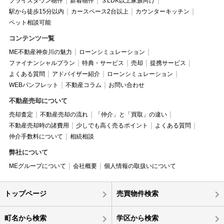
プライスダウン物件
新着物件
３LDK以上家族向け
駅から徒歩15分以内
カースペース2台以上
カウンターキッチン
ペット相談可能
コンテンツ一覧
ME不動産神奈川の魅力
ローンシミュレーション
ファイナンシャルプラン
特典・サービス
売却
提携サービス
よくある質問
アドバイザー紹介
ローンシミュレーション
WEBパンフレット
不動産コラム
お問い合わせ
不動産売却について
売却査定
不動産売却の流れ
「仲介」と「買取」の違い
不動産売却時の諸費用
少しでも高く売るポイント
よくある質問
仲介手数料について
相続相談
弊社について
MEグループについて
会社概要
個人情報の取扱いについて
トップページ
売買物件検索
町名から検索
学区から検索