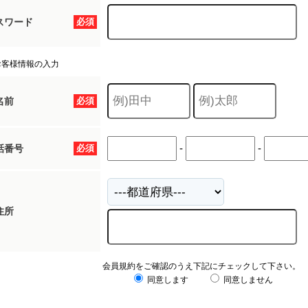
スワード
必須
お客様情報の入力
名前
必須
-
-
話番号
必須
住所
会員規約をご確認のうえ下記にチェックして下さい。
同意します
同意しません