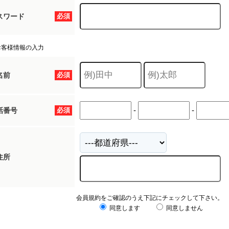
スワード
必須
お客様情報の入力
名前
必須
-
-
話番号
必須
住所
会員規約をご確認のうえ下記にチェックして下さい。
同意します
同意しません