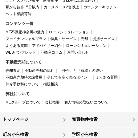
プライスダウン物件
新着物件
３LDK以上家族向け
駅から徒歩15分以内
カースペース2台以上
カウンターキッチン
ペット相談可能
コンテンツ一覧
ME不動産神奈川の魅力
ローンシミュレーション
ファイナンシャルプラン
特典・サービス
売却
提携サービス
よくある質問
アドバイザー紹介
ローンシミュレーション
WEBパンフレット
不動産コラム
お問い合わせ
不動産売却について
売却査定
不動産売却の流れ
「仲介」と「買取」の違い
不動産売却時の諸費用
少しでも高く売るポイント
よくある質問
仲介手数料について
相続相談
弊社について
MEグループについて
会社概要
個人情報の取扱いについて
トップページ
売買物件検索
町名から検索
学区から検索