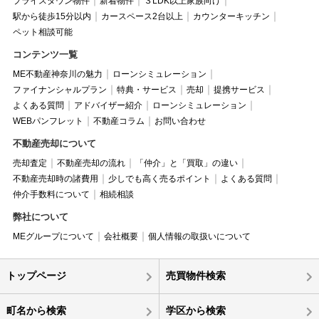
プライスダウン物件
新着物件
３LDK以上家族向け
駅から徒歩15分以内
カースペース2台以上
カウンターキッチン
ペット相談可能
コンテンツ一覧
ME不動産神奈川の魅力
ローンシミュレーション
ファイナンシャルプラン
特典・サービス
売却
提携サービス
よくある質問
アドバイザー紹介
ローンシミュレーション
WEBパンフレット
不動産コラム
お問い合わせ
不動産売却について
売却査定
不動産売却の流れ
「仲介」と「買取」の違い
不動産売却時の諸費用
少しでも高く売るポイント
よくある質問
仲介手数料について
相続相談
弊社について
MEグループについて
会社概要
個人情報の取扱いについて
トップページ
売買物件検索
町名から検索
学区から検索