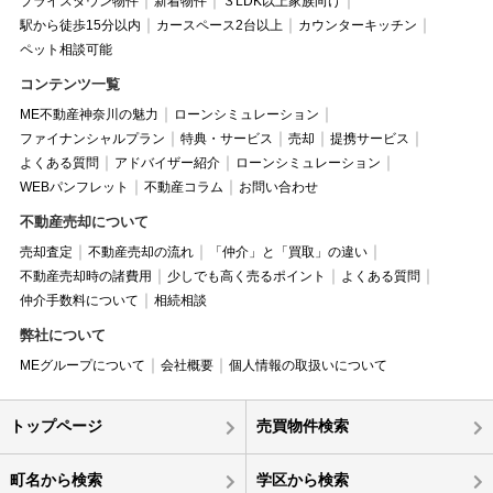
プライスダウン物件
新着物件
３LDK以上家族向け
駅から徒歩15分以内
カースペース2台以上
カウンターキッチン
ペット相談可能
コンテンツ一覧
ME不動産神奈川の魅力
ローンシミュレーション
ファイナンシャルプラン
特典・サービス
売却
提携サービス
よくある質問
アドバイザー紹介
ローンシミュレーション
WEBパンフレット
不動産コラム
お問い合わせ
不動産売却について
売却査定
不動産売却の流れ
「仲介」と「買取」の違い
不動産売却時の諸費用
少しでも高く売るポイント
よくある質問
仲介手数料について
相続相談
弊社について
MEグループについて
会社概要
個人情報の取扱いについて
トップページ
売買物件検索
町名から検索
学区から検索