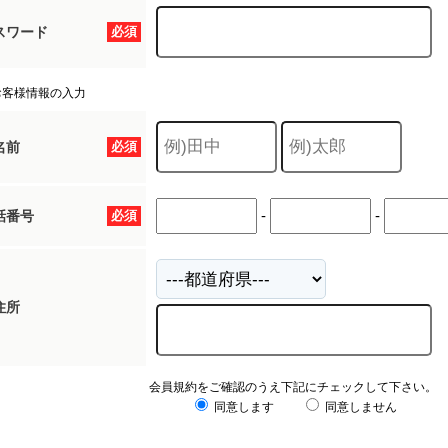
スワード
必須
お客様情報の入力
名前
必須
-
-
話番号
必須
住所
会員規約をご確認のうえ下記にチェックして下さい。
同意します
同意しません