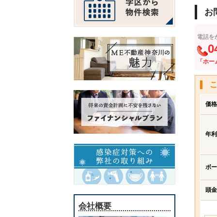
お
電話を
0
「ホー
価格
年利
ボー
頭金
会社概要