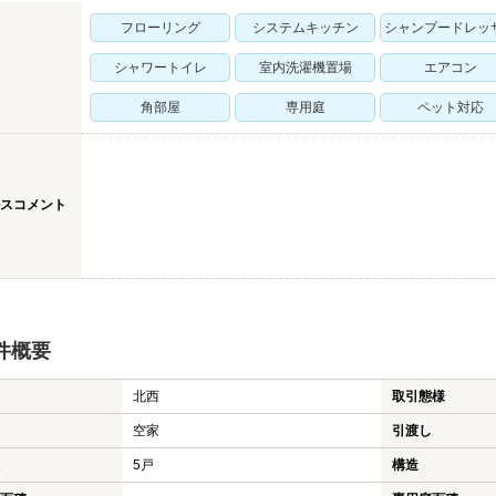
フローリング
システムキッチン
シャンプードレッ
シャワートイレ
室内洗濯機置場
エアコン
角部屋
専用庭
ペット対応
スコメント
件概要
北西
取引態様
空家
引渡し
5戸
構造