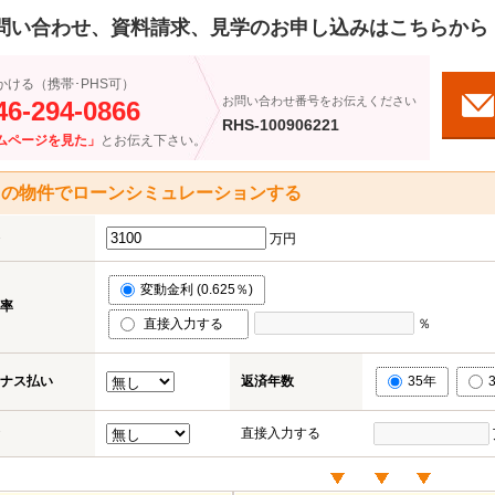
問い合わせ、資料請求、見学のお申し込みはこちらから
かける（携帯･PHS可）
お問い合わせ番号をお伝えください
46-294-0866
RHS-100906221
ムページを見た」
とお伝え下さい。
この物件でローンシミュレーションする
万円
変動金利 (0.625％)
率
直接入力する
％
ナス払い
返済年数
35年
直接入力する