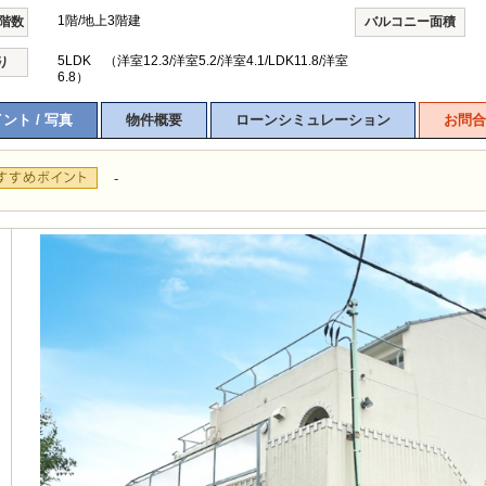
1階/地上3階建
/階数
バルコニー面積
5LDK （洋室12.3/洋室5.2/洋室4.1/LDK11.8/洋室
り
6.8）
ント / 写真
物件概要
ローンシミュレーション
お問合
-