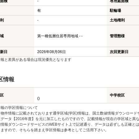
面積
-
専用庭面積
有
駐輪場
利
-
土地権利
域
第一種低層住居専用地域 - -
管理態様
新日
2026年08月06日
次回更新日
情報と差異がある場合は現況優先となります
区情報
区
中学校区
()
情報の学区情報について
物件情報に記載されております通学区域(学区)情報は、国土数値情報ダウンロードサ
区データ【2016年度】を元に加工したものですので、記載情報が現在の学区域と異
値情報ダウンロードサービスのWEBサイト上で記述通り、データは必ずしも正確とは
りますので、そちらを踏まえ学区情報は参考としてご活用下さい。