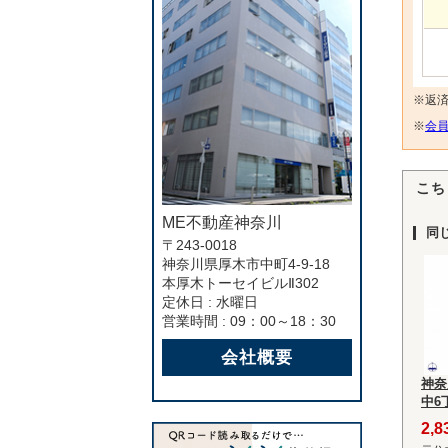
※返
※
会員
こち
ME不動産神奈川
同
〒243-0018
神奈川県厚木市中町4-9-18
本厚木トーセイビルⅡ302
定休日 : 水曜日
営業時間 : 09：00～18：30
会社概要
神奈
中6
2,