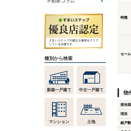
不動産コラム
特徴
セール
種別から検索
新築一戸建て
中古一戸建て
物
採光面
現況
マンション
土地
総戸数