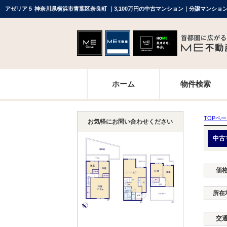
アゼリア５ 神奈川県横浜市青葉区奈良町 ｜3,100万円の中古マンション｜分譲マンショ
ホーム
物件検索
TOPペ
お気軽にお問い合わせください
中古
価
所在
交