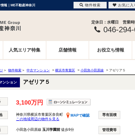
物件検索
お気に入
ン情報｜ME不動産神奈川
定休日：水曜日 営業時間 
046-294
人気エリア特集
店舗情報
お役立ち情報
>
>
>
ージ
>
物件検索
>
中古マンション
横浜市青葉区
小田急小田原線
アゼリア５
アゼリア５
マンション
格
3,100万円
神奈川県横浜市青葉区奈良町
地
専有面積
MAPで確認
この地域周辺の物件を見る
小田急小田原線
玉川学園前
徒歩9分
通
管理費等