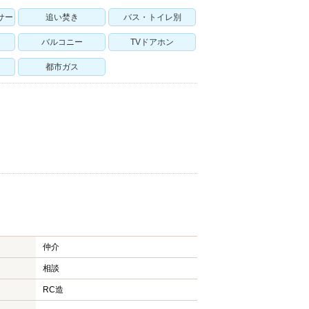
サー
追い焚き
バス・トイレ別
バルコニー
TVドアホン
都市ガス
仲介
相談
RC造