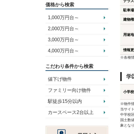
テラス
価格から検索
駐車場
1,000万円台～
建物権
2,000万円台～
用途地
3,000万円台～
情報更
4,000万円台～
※各種
こだわり条件から検索
学
値下げ物件
ファミリー向け物件
小学校
駅徒歩15分以内
※物件
当サイト
カースペース2台以上
中学校
国土数
象とな