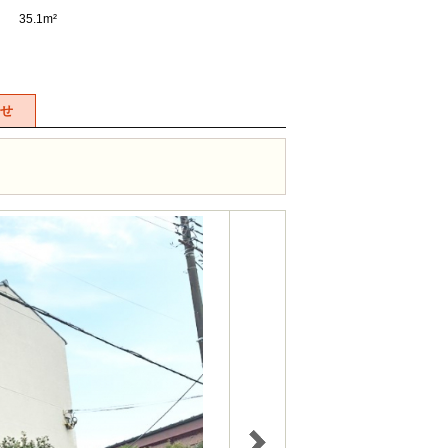
35.1m²
せ