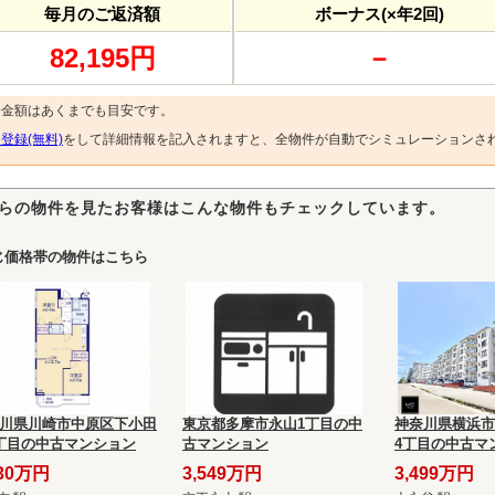
毎月のご返済額
ボーナス(×年2回)
82,195円
－
済金額はあくまでも目安です。
登録(無料)
をして詳細情報を記入されますと、全物件が自動でシミュレーションさ
らの物件を見たお客様はこんな物件もチェックしています。
じ価格帯の物件はこちら
川県川崎市中原区下小田
東京都多摩市永山1丁目の中
神奈川県横浜市
丁目の中古マンション
古マンション
4丁目の中古マ
830万円
3,549万円
3,499万円