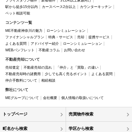
プライスダウン物件
新着物件
３LDK以上家族向け
駅から徒歩15分以内
カースペース2台以上
カウンターキッチン
ペット相談可能
コンテンツ一覧
ME不動産神奈川の魅力
ローンシミュレーション
ファイナンシャルプラン
特典・サービス
売却
提携サービス
よくある質問
アドバイザー紹介
ローンシミュレーション
WEBパンフレット
不動産コラム
お問い合わせ
不動産売却について
売却査定
不動産売却の流れ
「仲介」と「買取」の違い
不動産売却時の諸費用
少しでも高く売るポイント
よくある質問
仲介手数料について
相続相談
弊社について
MEグループについて
会社概要
個人情報の取扱いについて
トップページ
売買物件検索
町名から検索
学区から検索