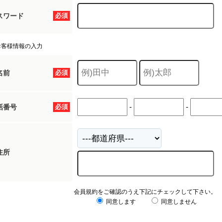
スワード
必須
お客様情報の入力
名前
必須
-
-
話番号
必須
住所
会員規約をご確認のうえ下記にチェックして下さい。
同意します
同意しません