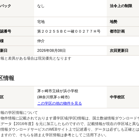
バック
なし
法令上の制限
宅地
地勢
認番号
第２０２５ＳＢＣー確００２７７Ｈ号
都市計画
様
仲介
新日
2026年08月08日
次回更新日
情報と差異がある場合は現況優先となります
区情報
茅ヶ崎市立緑が浜小学校
区
(神奈川県茅ヶ崎市)
中学校区
この学区の他の物件を見る
情報の学区情報について
物件情報に記載されております通学区域(学区)情報は、国土数値情報ダウンロードサ
区データ【2016年度】を元に加工したものですので、記載情報が現在の学区域と異
値情報ダウンロードサービスのWEBサイト上で記述通り、データは必ずしも正確とは
りますので、そちらを踏まえ学区情報は参考としてご活用下さい。