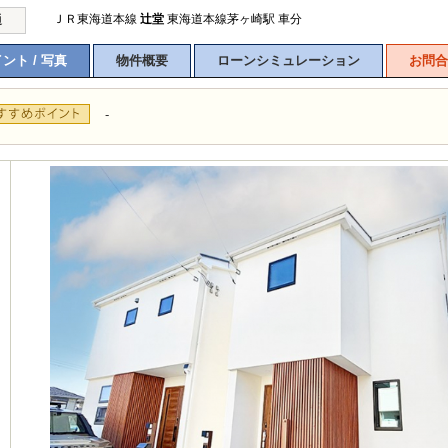
ＪＲ東海道本線
辻堂
東海道本線茅ヶ崎駅 車分
通
ント / 写真
物件概要
ローンシミュレーション
お問合
-