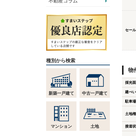
不動産コラム
セール
種別から検索
物
採光面
建ぺい
新築一戸建て
中古一戸建て
駐車場
土地権
マンション
土地
接道状