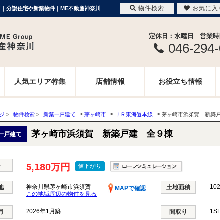
物件検索
お気に入
建て｜分譲住宅や新築物件｜ME不動産神奈川
定休日：水曜日 営業時間 
046-294
人気エリア特集
店舗情報
お役立ち情報
>
>
>
ージ
>
物件検索
>
新築一戸建て
茅ヶ崎市
ＪＲ東海道本線
茅ヶ崎市浜須賀 新築
茅ヶ崎市浜須賀 新築戸建 全９棟
一戸建て
格
5,180万円
値下がり
神奈川県茅ヶ崎市浜須賀
102
地
土地面積
MAPで確認
この地域周辺の物件を見る
2026年1月築
1S
月
間取り