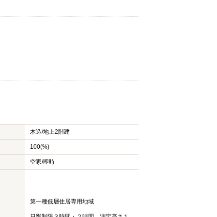
木造/
地上2階建
100(%)
空家/即時
-
第一種低層住居専用地域
日影制限３時間・２時間 測定高さ１．