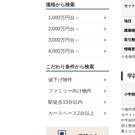
価格から検索
セット
1,000万円台～
地目
2,000万円台～
建築確
3,000万円台～
取引態
情報更
4,000万円台～
※各種
こだわり条件から検索
学
値下げ物件
ファミリー向け物件
小学校
駅徒歩15分以内
※物件
カースペース2台以上
当サイト
中学校
国土数
象とな