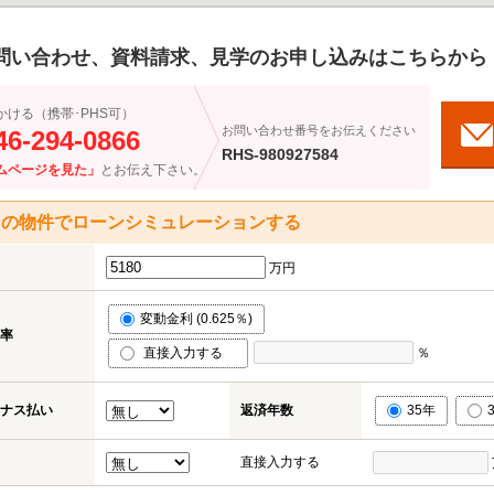
問い合わせ、資料請求、見学のお申し込みはこちらから
かける（携帯･PHS可）
お問い合わせ番号をお伝えください
46-294-0866
RHS-980927584
ムページを見た」
とお伝え下さい。
この物件でローンシミュレーションする
万円
変動金利 (0.625％)
率
直接入力する
％
ナス払い
返済年数
35年
直接入力する