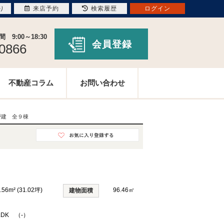
り
来店予約
検索履歴
ログイン
9:00～18:30
会員登録
-0866
不動産コラム
お問い合わせ
戸建 全９棟
.56m² (31.02坪)
96.46㎡
建物面積
LDK （-）