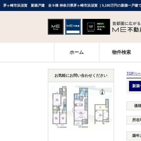
茅ヶ崎市浜須賀 新築戸建 全９棟 神奈川県茅ヶ崎市浜須賀 ｜5,180万円の新築一戸
ホーム
物件検索
TOPペ
お気軽にお問い合わせください
新築
価
所在
築年