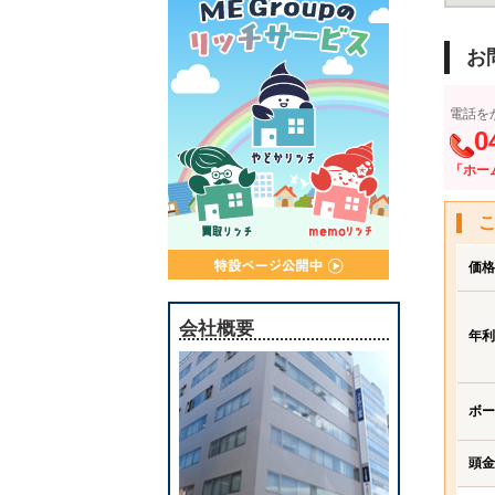
お
電話を
0
「ホー
価格
会社概要
年利
ボー
頭金