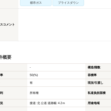
都市ガス
プライスダウン
スコメント
件概要
-
構造/階数
率
50(%)
容積率
有
現況/引渡し
利
所有権
私道負担面積
況
接道: 北 公道 道路幅: 4.2ｍ
用途地域