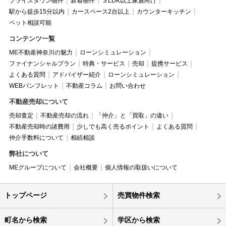
プライスダウン物件
新着物件
３LDK以上家族向け
駅から徒歩15分以内
カースペース2台以上
カウンターキッチン
ペット相談可能
コンテンツ一覧
ME不動産神奈川の魅力
ローンシミュレーション
ファイナンシャルプラン
特典・サービス
売却
提携サービス
よくある質問
アドバイザー紹介
ローンシミュレーション
WEBパンフレット
不動産コラム
お問い合わせ
不動産売却について
売却査定
不動産売却の流れ
「仲介」と「買取」の違い
不動産売却時の諸費用
少しでも高く売るポイント
よくある質問
仲介手数料について
相続相談
弊社について
MEグループについて
会社概要
個人情報の取扱いについて
トップページ
売買物件検索
町名から検索
学区から検索