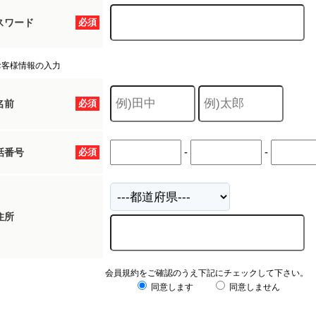
スワード
必須
お客様情報の入力
名前
必須
-
-
話番号
必須
住所
会員規約をご確認のうえ下記にチェックして下さい。
同意します
同意しません