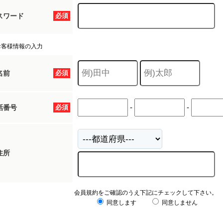
スワード
必須
お客様情報の入力
名前
必須
-
-
話番号
必須
住所
会員規約をご確認のうえ下記にチェックして下さい。
同意します
同意しません