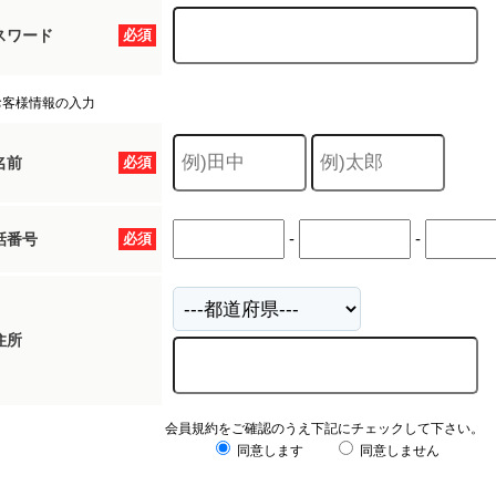
スワード
必須
お客様情報の入力
名前
必須
-
-
話番号
必須
住所
会員規約をご確認のうえ下記にチェックして下さい。
同意します
同意しません