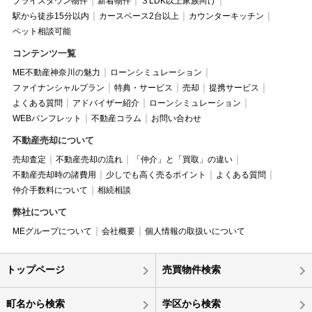
プライスダウン物件
新着物件
３LDK以上家族向け
駅から徒歩15分以内
カースペース2台以上
カウンターキッチン
ペット相談可能
コンテンツ一覧
ME不動産神奈川の魅力
ローンシミュレーション
ファイナンシャルプラン
特典・サービス
売却
提携サービス
よくある質問
アドバイザー紹介
ローンシミュレーション
WEBパンフレット
不動産コラム
お問い合わせ
不動産売却について
売却査定
不動産売却の流れ
「仲介」と「買取」の違い
不動産売却時の諸費用
少しでも高く売るポイント
よくある質問
仲介手数料について
相続相談
弊社について
MEグループについて
会社概要
個人情報の取扱いについて
トップページ
売買物件検索
町名から検索
学区から検索