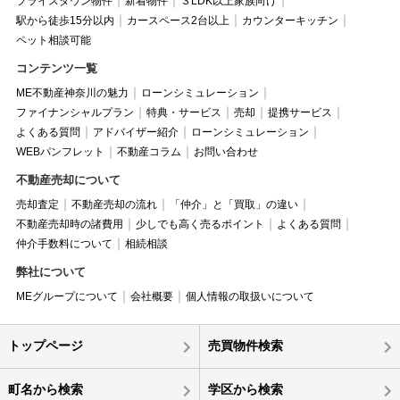
プライスダウン物件
新着物件
３LDK以上家族向け
駅から徒歩15分以内
カースペース2台以上
カウンターキッチン
ペット相談可能
コンテンツ一覧
ME不動産神奈川の魅力
ローンシミュレーション
ファイナンシャルプラン
特典・サービス
売却
提携サービス
よくある質問
アドバイザー紹介
ローンシミュレーション
WEBパンフレット
不動産コラム
お問い合わせ
不動産売却について
売却査定
不動産売却の流れ
「仲介」と「買取」の違い
不動産売却時の諸費用
少しでも高く売るポイント
よくある質問
仲介手数料について
相続相談
弊社について
MEグループについて
会社概要
個人情報の取扱いについて
トップページ
売買物件検索
町名から検索
学区から検索