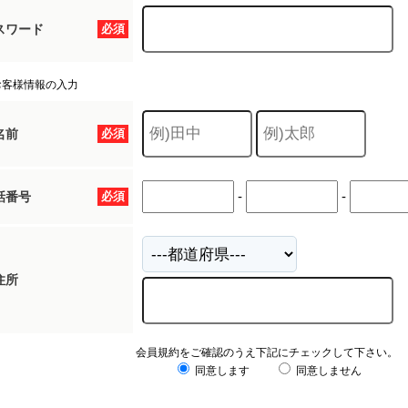
スワード
必須
お客様情報の入力
名前
必須
-
-
話番号
必須
住所
会員規約をご確認のうえ下記にチェックして下さい。
同意します
同意しません