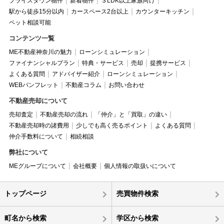
プライスダウン物件
新着物件
３LDK以上家族向け
駅から徒歩15分以内
カースペース2台以上
カウンターキッチン
ペット相談可能
コンテンツ一覧
ME不動産神奈川の魅力
ローンシミュレーション
ファイナンシャルプラン
特典・サービス
売却
提携サービス
よくある質問
アドバイザー紹介
ローンシミュレーション
WEBパンフレット
不動産コラム
お問い合わせ
不動産売却について
売却査定
不動産売却の流れ
「仲介」と「買取」の違い
不動産売却時の諸費用
少しでも高く売るポイント
よくある質問
仲介手数料について
相続相談
弊社について
MEグループについて
会社概要
個人情報の取扱いについて
トップページ
売買物件検索
町名から検索
学区から検索